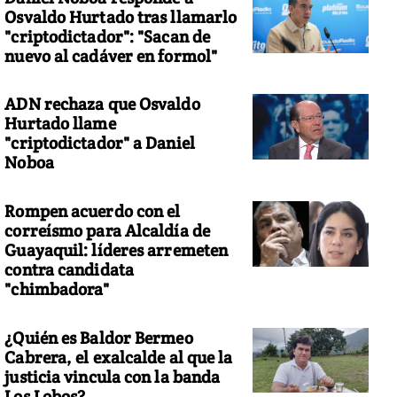
Osvaldo Hurtado tras llamarlo
"criptodictador": "Sacan de
nuevo al cadáver en formol"
ADN rechaza que Osvaldo
Hurtado llame
"criptodictador" a Daniel
Noboa
Rompen acuerdo con el
correísmo para Alcaldía de
Guayaquil: líderes arremeten
contra candidata
"chimbadora"
¿Quién es Baldor Bermeo
Cabrera, el exalcalde al que la
justicia vincula con la banda
Los Lobos?