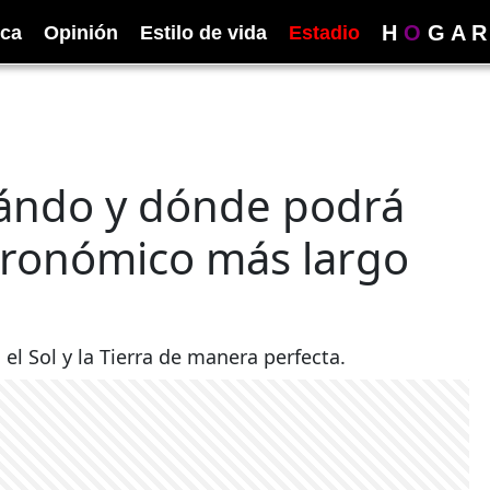
H
O
G
A
R
ica
Opinión
Estilo de vida
Estadio
cuándo y dónde podrá
tronómico más largo
el Sol y la Tierra de manera perfecta.