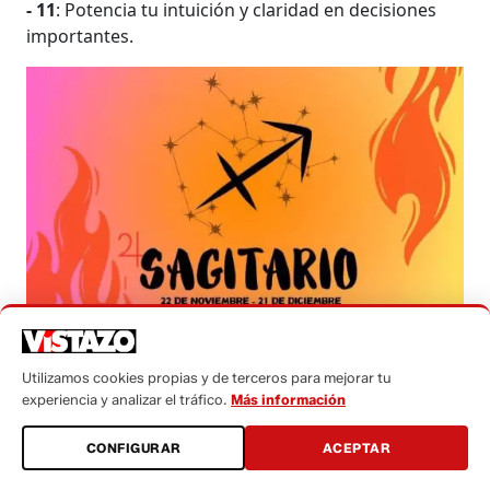
- 11
: Potencia tu intuición y claridad en decisiones
importantes.
SAGITARIO: Signo de fuego -
regido por 'el gigante del sistema
Utilizamos cookies propias y de terceros para mejorar tu
experiencia y analizar el tráfico.
Más información
solar' Júpiter
¡Hola, Sagitario libre y luminoso!
Esta semana del
CONFIGURAR
ACEPTAR
7 al 13 de abril de 2025,
la chispa de Urano te inyecta