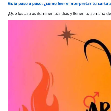
Guía paso a paso: ¿cómo leer e interpretar tu carta 
¡Que los astros iluminen tus días y llenen tu semana d