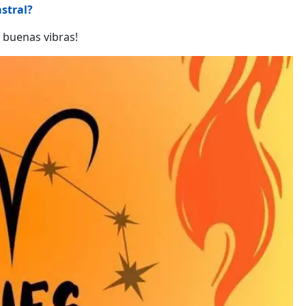
astral?
e buenas vibras!