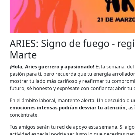
ARIES: Signo de fuego - regi
Marte
¡Hola, Aries guerrero y apasionado!
Esta semana, del 
pasión para ti, pero recuerda que tu energía arrolla
mostrar tu lado más cariñoso y reafirmar tu compromiso
futuro, sé honesto y exprésate con confianza; abrir tu 
En el ámbito laboral, mantente alerta. Un descuido o 
emociones intensas podrían desviar tu atención,
así
concéntrate.
Tus amigos serán tu red de apoyo esta semana. Si algo t
actividad especial podría ser justo lo que necesitas par