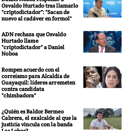
Osvaldo Hurtado tras llamarlo
"criptodictador": "Sacan de
nuevo al cadáver en formol"
ADN rechaza que Osvaldo
Hurtado llame
"criptodictador" a Daniel
Noboa
Rompen acuerdo con el
correísmo para Alcaldía de
Guayaquil: líderes arremeten
contra candidata
"chimbadora"
¿Quién es Baldor Bermeo
Cabrera, el exalcalde al que la
justicia vincula con la banda
Los Lobos?