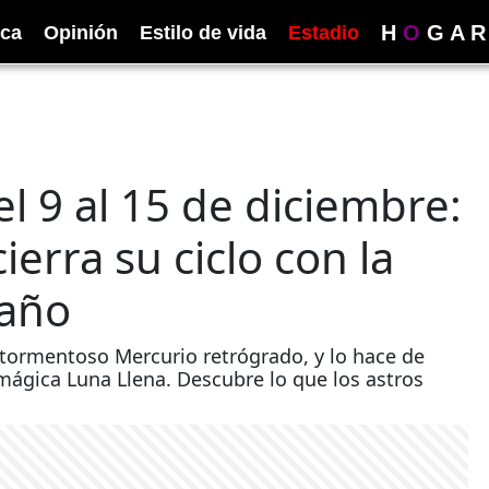
H
O
G
A
R
ica
Opinión
Estilo de vida
Estadio
 9 al 15 de diciembre:
erra su ciclo con la
 año
 tormentoso Mercurio retrógrado, y lo hace de
mágica Luna Llena. Descubre lo que los astros