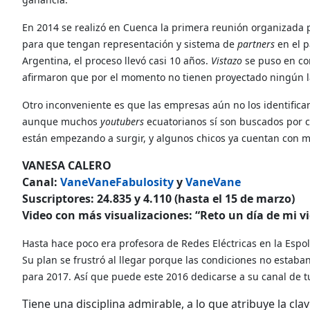
En 2014 se realizó en Cuenca la primera reunión organizada 
para que tengan representación y sistema de
partners
en el 
Argentina, el proceso llevó casi 10 años.
Vistazo
se puso en co
afirmaron que por el momento no tienen proyectado ningún la
Otro inconveniente es que las empresas aún no los identific
aunque muchos
youtubers
ecuatorianos sí son buscados por 
están empezando a surgir, y algunos chicos ya cuentan con 
VANESA CALERO
Canal:
VaneVaneFabulosity
y
VaneVane
Suscriptores: 24.835 y 4.110 (hasta el 15 de marzo)
Video con más visualizaciones: “Reto un día de mi vid
Hasta hace poco era profesora de Redes Eléctricas en la Espol
Su plan se frustró al llegar porque las condiciones no estaba
para 2017. Así que puede este 2016 dedicarse a su canal de t
Tiene una disciplina admirable, a lo que atribuye la cla