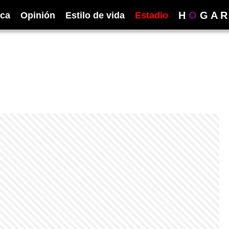
H
O
G
A
R
ica
Opinión
Estilo de vida
Estadio