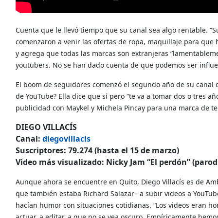
Cuenta que le llevó tiempo que su canal sea algo rentable. 
comenzaron a venir las ofertas de ropa, maquillaje para que h
y agrega que todas las marcas son extranjeras “lamentableme
youtubers. No se han dado cuenta de que podemos ser influen
El boom de seguidores comenzó el segundo año de su canal de 
de YouTube? Ella dice que sí pero “te va a tomar dos o tres añ
publicidad con Maykel y Michela Pincay para una marca de te
DIEGO VILLACÍS
Canal:
diegovillacis
Suscriptores: 79.274 (hasta el 15 de marzo)
Video más visualizado: Nicky Jam “El perdón” (parodi
Aunque ahora se encuentre en Quito, Diego Villacís es de Am
que también estaba Richard Salazar– a subir videos a YouTub
hacían humor con situaciones cotidianas. “Los videos eran ho
actuar, a editar, a que no se vea oscuro. Empíricamente hemo