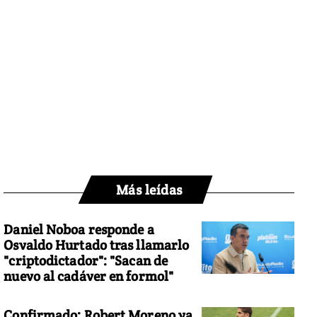
Más leídas
Daniel Noboa responde a
Osvaldo Hurtado tras llamarlo
"criptodictador": "Sacan de
nuevo al cadáver en formol"
Confirmado: Robert Moreno ya