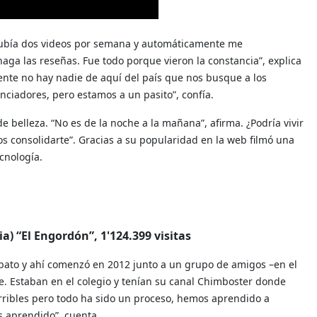
“Subía dos videos por semana y automáticamente me
aga las reseñas. Fue todo porque vieron la constancia”, explica
nte no hay nadie de aquí del país que nos busque a los
ciadores, pero estamos a un pasito”, confía.
belleza. “No es de la noche a la mañana”, afirma. ¿Podría vivir
os consolidarte”. Gracias a su popularidad en la web filmó una
cnología.
a) “El Engordón”, 1'124.399 visitas
bato y ahí comenzó en 2012 junto a un grupo de amigos –en el
e. Estaban en el colegio y tenían su canal Chimboster donde
rribles pero todo ha sido un proceso, hemos aprendido a
s aprendido”, cuenta.