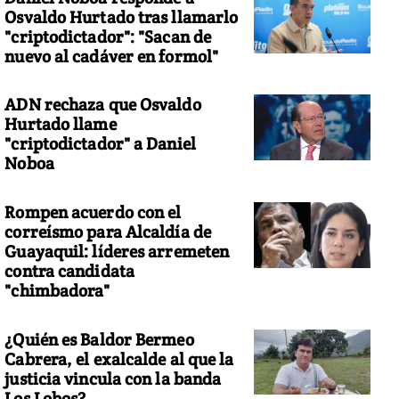
Osvaldo Hurtado tras llamarlo
"criptodictador": "Sacan de
nuevo al cadáver en formol"
ADN rechaza que Osvaldo
Hurtado llame
"criptodictador" a Daniel
Noboa
Rompen acuerdo con el
correísmo para Alcaldía de
Guayaquil: líderes arremeten
contra candidata
"chimbadora"
¿Quién es Baldor Bermeo
Cabrera, el exalcalde al que la
justicia vincula con la banda
Los Lobos?