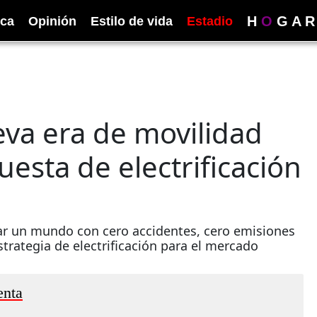
H
O
G
A
R
ica
Opinión
Estilo de vida
Estadio
eva era de movilidad
uesta de electrificación
grar un mundo con cero accidentes, cero emisiones
trategia de electrificación para el mercado
enta