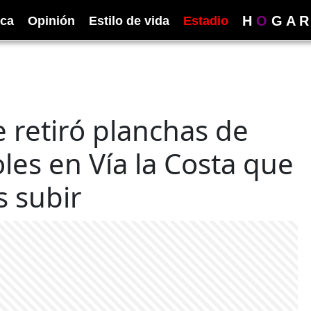
H
O
G
A
R
ica
Opinión
Estilo de vida
Estadio
 retiró planchas de
les en Vía la Costa que
s subir