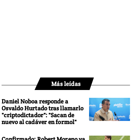
Más leídas
Daniel Noboa responde a
Osvaldo Hurtado tras llamarlo
"criptodictador": "Sacan de
nuevo al cadáver en formol"
Confirmado: Robert Moreno ya