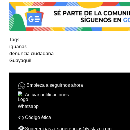
Tags:
iguanas
denuncia ciudadana
Guayaquil
Empieza a seguirnos ahora
Activar notificaciones
Código ética
Sugerencias a:
sugerencias@vistazo.com