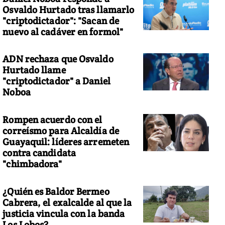
Osvaldo Hurtado tras llamarlo
"criptodictador": "Sacan de
nuevo al cadáver en formol"
ADN rechaza que Osvaldo
Hurtado llame
"criptodictador" a Daniel
Noboa
Rompen acuerdo con el
correísmo para Alcaldía de
Guayaquil: líderes arremeten
contra candidata
"chimbadora"
¿Quién es Baldor Bermeo
Cabrera, el exalcalde al que la
justicia vincula con la banda
Los Lobos?