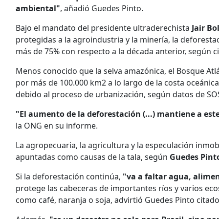
ambiental"
, añadió Guedes Pinto.
Bajo el mandato del presidente ultraderechista
Jair B
protegidas a la agroindustria y la minería, la defore
más de 75% con respecto a la década anterior, según cif
Menos conocido que la selva amazónica, el Bosque Atlán
por más de 100.000 km2 a lo largo de la costa oceánic
debido al proceso de urbanización, según datos de SOS
"El aumento de la deforestación (...) mantiene a es
la ONG en su informe.
La agropecuaria, la agricultura y la especulación inmo
apuntadas como causas de la tala, según
Guedes Pint
Si la deforestación continúa,
"va a faltar agua, alimen
protege las cabeceras de importantes ríos y varios ec
como café, naranja o soja, advirtió Guedes Pinto cita