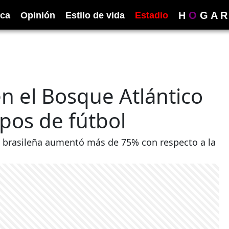
H
O
G
A
R
ica
Opinión
Estilo de vida
Estadio
en el Bosque Atlántico
pos de fútbol
 brasileña aumentó más de 75% con respecto a la