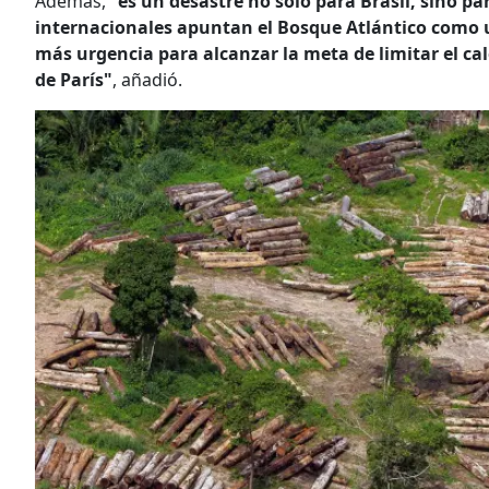
Además,
"es un desastre no solo para Brasil, sino p
internacionales apuntan el Bosque Atlántico como 
más urgencia para alcanzar la meta de limitar el ca
de París"
, añadió.