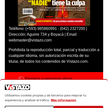
Teléfono: (+593) 985860991 - (042) 2327200 |
Dirección: Aguirre 734 y Boyacá | Email:
webmaster@vistazo.com
Prohibida la reproducción total, parcial y traducción a
cualquier idioma, sin autorización escrita de su
titular, de todos los contenidos de Vistazo.com.
Empieza a seguirnos ahora
Activar notificaciones
Utilizamos cookies propias y de terceros para mejorar tu
Código ética
experiencia y analizar el tráfico.
Más información
Sugerencias a: