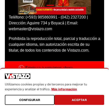
Teléfono: (+593) 985860991 - (042) 2327200 |
Dirección: Aguirre 734 y Boyacá | Email:
webmaster@vistazo.com
Prohibida la reproducción total, parcial y traducción a
cualquier idioma, sin autorización escrita de su
titular, de todos los contenidos de Vistazo.com.
Empieza a seguirnos ahora
Activar notificaciones
Utilizamos cookies propias y de terceros para mejorar tu
Código ética
experiencia y analizar el tráfico.
Más información
Sugerencias a:
CONFIGURAR
ACEPTAR
sugerencias@vistazo.com