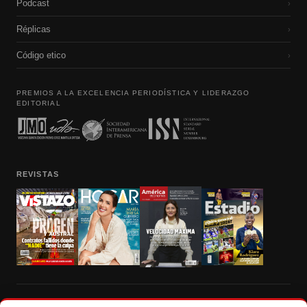
Podcast
›
Réplicas
›
Código etico
›
PREMIOS A LA EXCELENCIA PERIODÍSTICA Y LIDERAZGO
EDITORIAL
REVISTAS
Prohibida la reproducción total, parcial y traducción a cualquier idioma, sin