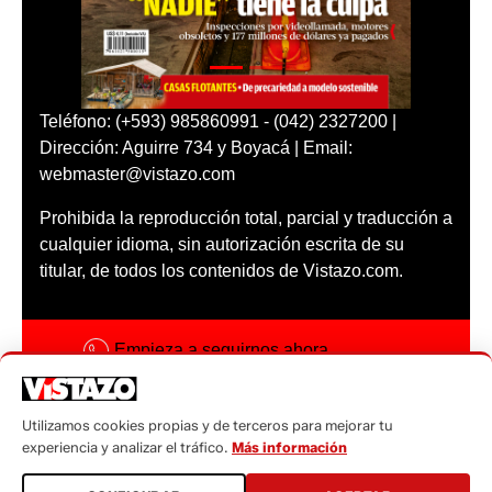
Teléfono: (+593) 985860991 - (042) 2327200 |
Dirección: Aguirre 734 y Boyacá | Email:
webmaster@vistazo.com
Prohibida la reproducción total, parcial y traducción a
cualquier idioma, sin autorización escrita de su
titular, de todos los contenidos de Vistazo.com.
Empieza a seguirnos ahora
Activar notificaciones
Utilizamos cookies propias y de terceros para mejorar tu
Código ética
experiencia y analizar el tráfico.
Más información
Sugerencias a: