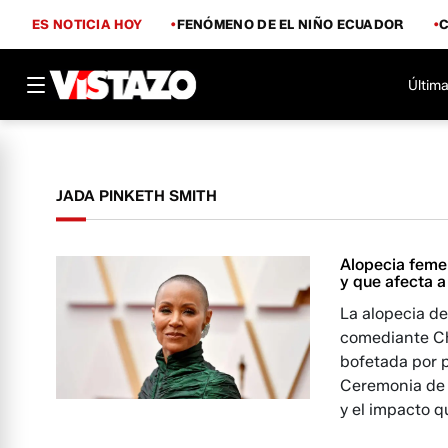
ES NOTICIA HOY
FENÓMENO DE EL NIÑO ECUADOR
Última
JADA PINKETH SMITH
Alopecia femen
y que afecta 
La alopecia de
comediante Ch
bofetada por p
Ceremonia de 
y el impacto q