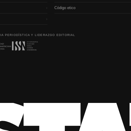
Código etico
›
›
IA PERIODÍSTICA Y LIDERAZGO EDITORIAL