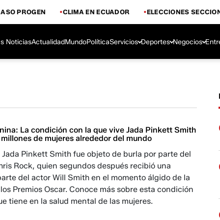
CASO PROGEN
CLIMA EN ECUADOR
ELECCIONES SECCIO
s Noticias
Actualidad
Mundo
Política
Servicios
Deportes
Negocios
Entr
ina: La condición con la que vive Jada Pinkett Smith
a millones de mujeres alrededor del mundo
 Jada Pinkett Smith fue objeto de burla por parte del
ris Rock, quien segundos después recibió una
arte del actor Will Smith en el momento álgido de la
los Premios Oscar. Conoce más sobre esta condición
ue tiene en la salud mental de las mujeres.