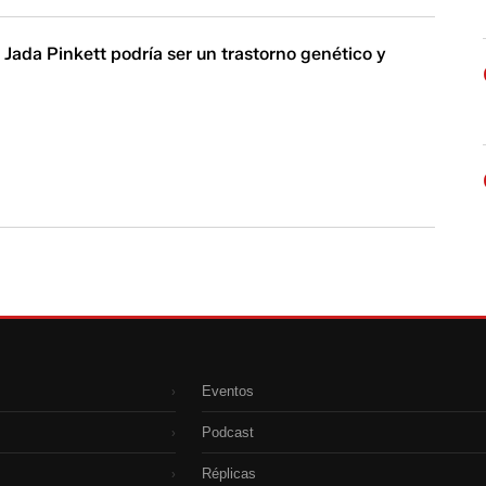
 Jada Pinkett podría ser un trastorno genético y
Eventos
›
Podcast
›
Réplicas
›