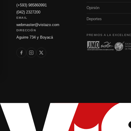
(+593) 985860991
Opinión
(042) 2327200
EMAIL
Deportes
webmaster@vistazo.com
DIRECCIÓN
PREMIOS A LA EXCELENC
Aguirre 734 y Boyacá