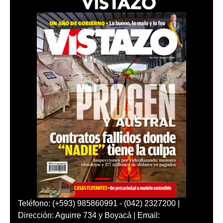
Teléfono: (+593) 985860991 - (042) 2327200 |
Dirección: Aguirre 734 y Boyacá | Email: