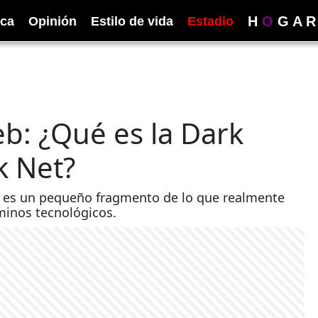
H
O
G
A
R
ica
Opinión
Estilo de vida
Estadio
eb: ¿Qué es la Dark
k Net?
, es un pequeño fragmento de lo que realmente
minos tecnológicos.