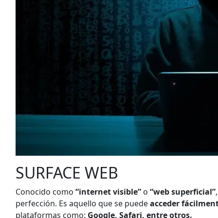
SURFACE WEB
Conocido como
“internet visible”
o
“web superficial”
perfección. Es aquello que se puede
acceder fácilmen
plataformas como:
Google, Safari, entre otros.