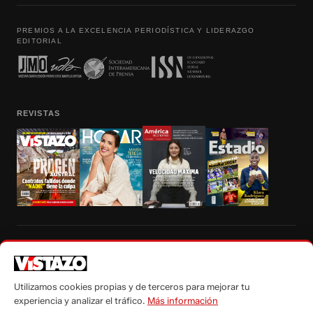
PREMIOS A LA EXCELENCIA PERIODÍSTICA Y LIDERAZGO
EDITORIAL
REVISTAS
Prohibida la reproducción total, parcial y traducción a cualquier idioma, sin
autorización escrita de su titular, de todos los contenidos de Vistazo.com.
Utilizamos cookies propias y de terceros para mejorar tu
experiencia y analizar el tráfico.
Más información