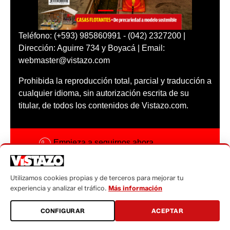
Teléfono: (+593) 985860991 - (042) 2327200 |
Dirección: Aguirre 734 y Boyacá | Email:
webmaster@vistazo.com
Prohibida la reproducción total, parcial y traducción a
cualquier idioma, sin autorización escrita de su
titular, de todos los contenidos de Vistazo.com.
Empieza a seguirnos ahora
Activar notificaciones
Utilizamos cookies propias y de terceros para mejorar tu
Código ética
experiencia y analizar el tráfico.
Más información
Sugerencias a:
CONFIGURAR
ACEPTAR
sugerencias@vistazo.com