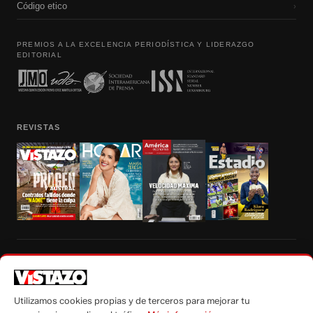
Código etico
›
PREMIOS A LA EXCELENCIA PERIODÍSTICA Y LIDERAZGO
EDITORIAL
REVISTAS
Prohibida la reproducción total, parcial y traducción a cualquier idioma, sin
autorización escrita de su titular, de todos los contenidos de Vistazo.com.
Utilizamos cookies propias y de terceros para mejorar tu