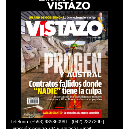
Teléfono: (+593) 985860991 - (042) 2327200 |
Dirección: Aguirre 734 y Boyacá | Email: