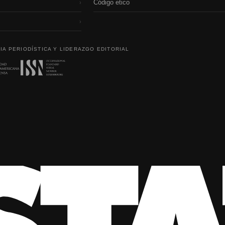
Código etico
›
›
IA PERIODÍSTICA Y LIDERAZGO EDITORIAL