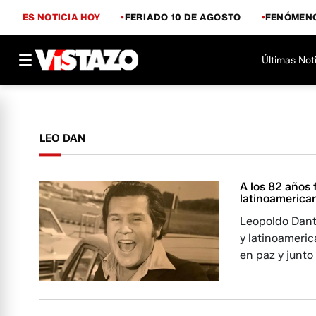
ES NOTICIA HOY
FERIADO 10 DE AGOSTO
FENÓMENO
Últimas Not
LEO DAN
A los 82 años 
latinoamerica
Leopoldo Dant
y latinoameri
en paz y junto 