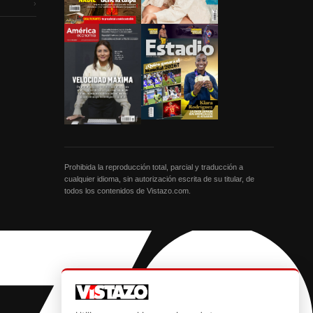
›
Prohibida la reproducción total, parcial y traducción a
cualquier idioma, sin autorización escrita de su titular, de
todos los contenidos de Vistazo.com.