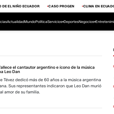
 DE EL NIÑO ECUADOR
CASO PROGEN
CLIMA EN ECUAD
icias
Actualidad
Mundo
Política
Servicios
Deportes
Negocios
Entretenim
fallece el cantautor argentino e ícono de la música
na Leo Dan
e Tévez dedicó más de 60 años a la música argentina
cana. Sus representantes indicaron que Leo Dan murió
al amor de su familia.