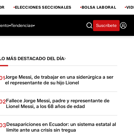
OR
ELECCIONES SECCIONALES
BOLSA LABORAL
VI
iento
Tendencias
Suscríbete
LO MÁS DESTACADO DEL DÍA
Jorge Messi, de trabajar en una siderúrgica a ser
01
el representante de su hijo Lionel
Fallece Jorge Messi, padre y representante de
02
Lionel Messi, a los 68 años de edad
Desapariciones en Ecuador: un sistema estatal al
03
límite ante una crisis sin tregua