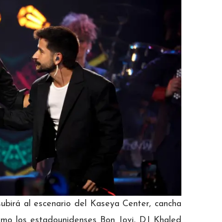
ubirá al escenario del Kaseya Center, cancha
omo los estadounidenses Bon Jovi, DJ Khaled