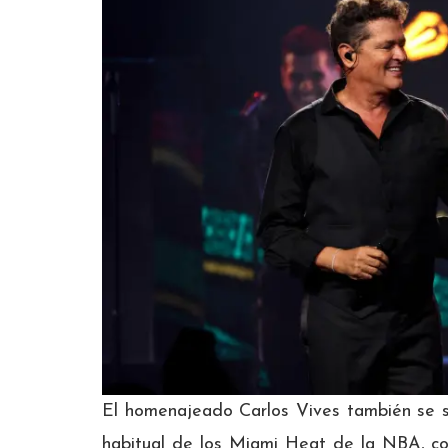
El homenajeado Carlos Vives también se s
habitual de los Miami Heat de la NBA, c