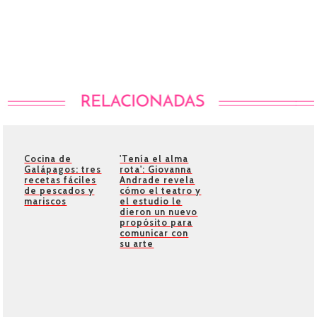
Cocina de
'Tenía el alma
Galápagos: tres
rota': Giovanna
recetas fáciles
Andrade revela
de pescados y
cómo el teatro y
mariscos
el estudio le
dieron un nuevo
propósito para
comunicar con
su arte