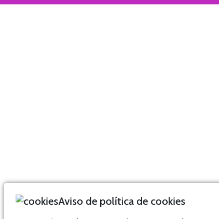
Hogar
Hogar
Hogar
Hogar
Aviso de política de cookies