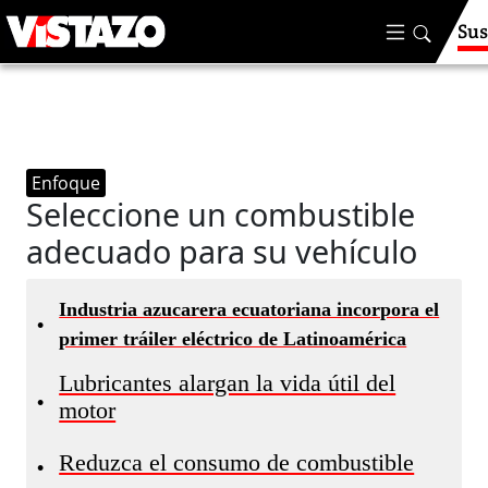
Sus
Enfoque
Seleccione un combustible
adecuado para su vehículo
Industria azucarera ecuatoriana incorpora el
•
primer tráiler eléctrico de Latinoamérica
Lubricantes alargan la vida útil del
•
motor
Reduzca el consumo de combustible
•