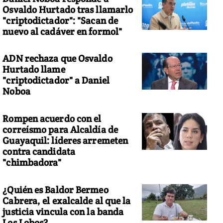
Osvaldo Hurtado tras llamarlo
"criptodictador": "Sacan de
nuevo al cadáver en formol"
ADN rechaza que Osvaldo
Hurtado llame
"criptodictador" a Daniel
Noboa
Rompen acuerdo con el
correísmo para Alcaldía de
Guayaquil: líderes arremeten
contra candidata
"chimbadora"
¿Quién es Baldor Bermeo
Cabrera, el exalcalde al que la
justicia vincula con la banda
Los Lobos?