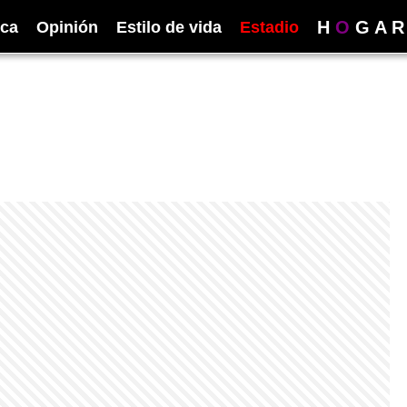
H
O
G
A
R
ica
Opinión
Estilo de vida
Estadio