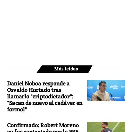
Más leídas
Daniel Noboa responde a
Osvaldo Hurtado tras
llamarlo "criptodictador":
"Sacan de nuevo al cadáver en
formol"
Confirmado: Robert Moreno
ya fue contactado por la FEF