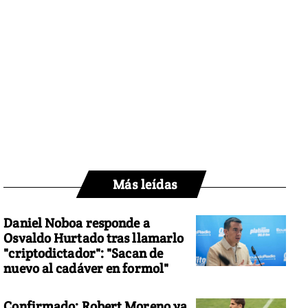
Más leídas
Daniel Noboa responde a
Osvaldo Hurtado tras llamarlo
"criptodictador": "Sacan de
nuevo al cadáver en formol"
Confirmado: Robert Moreno ya