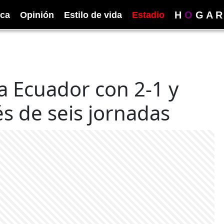
H
O
G
A
R
ica
Opinión
Estilo de vida
Estadio
a Ecuador con 2-1 y
s de seis jornadas