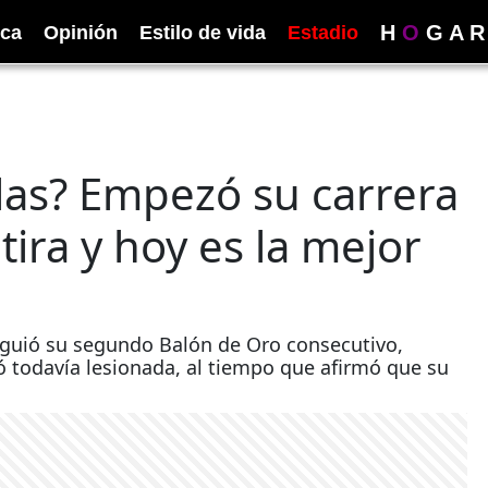
H
O
G
A
R
ica
Opinión
Estilo de vida
Estadio
llas? Empezó su carrera
ira y hoy es la mejor
siguió su segundo Balón de Oro consecutivo,
ó todavía lesionada, al tiempo que afirmó que su