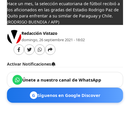
Hace un mes, la selección ecuatoriana de fútbol recibió a
los aficionados en las gradas del Estadio Rodrigo Paz de
Quito para enfrentar a su similar de Paraguay y Chile.
(RODRIGO BUENDIA / AFP)
Redacción Vistazo
domingo, 26 septiembre 2021 - 18:02
Activar Notificaciones
Únete a nuestro canal de WhatsApp
G
Síguenos en Google Discover