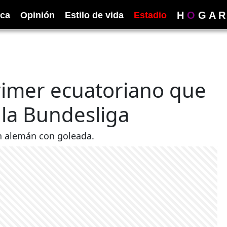
H
O
G
A
R
ica
Opinión
Estilo de vida
Estadio
primer ecuatoriano que
la Bundesliga
n alemán con goleada.