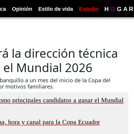
H
O
G
A
R
ica
Opinión
Estilo de vida
Estadio
 la dirección técnica
n el Mundial 2026
banquillo a un mes del inicio de la Copa del
r motivos familiares.
omo principales candidatos a ganar el Mundial
a, hora y canal para la Copa Ecuador