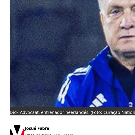
Dick Advocaat, entrenador neerlandés.
(Foto: Curaçao Nation
Josué Fabre