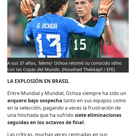
A sus 37 años, 'Memo' Ochoa retomó su conocido idilio
con las Copas del Mundo.
(Noushad Thekkayil / EFE)
LA EXPLOSIÓN EN BRASIL
Entre Mundial y Mundial, Ochoa siempre ha sido un
arquero bajo sospecha
tanto en sus equipos como
en la selección, pagando a veces la frustración de
una hinchada que ha sufrido
siete eliminaciones
seguidas en los octavos de final
.
Las críticas, muchas veces centradas en sus