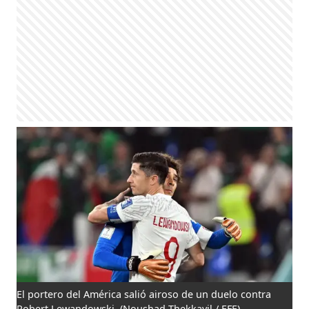
El portero del América salió airoso de un duelo contra
Robert Lewandowski.
(Noushad Thekkayil / EFE)