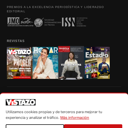
PREMIOS A LA EXCELENCIA PERIODÍSTICA Y LIDERAZGO
EDITORIAL
REVISTAS
Prohibida la reproducción total, parcial y traducción a cualquier idioma, sin
autorización escrita de su titular, de todos los contenidos de Vistazo.com.
Utilizamos cookies propias y de terceros para mejorar tu
experiencia y analizar el tráfico.
Más información