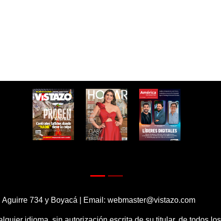
 Aguirre 734 y Boyacá | Email:
webmaster@vistazo.com
alquier idioma, sin autorización escrita de su titular, de todos l