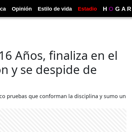
H
O
G
A
R
ica
Opinión
Estilo de vida
Estadio
16 Años, finaliza en el
ón y se despide de
nco pruebas que conforman la disciplina y sumo un