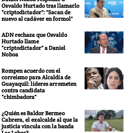
Osvaldo Hurtado tras llamarlo
"criptodictador": "Sacan de
nuevo al cadáver en formol"
ADN rechaza que Osvaldo
Hurtado llame
"criptodictador" a Daniel
Noboa
Rompen acuerdo con el
correísmo para Alcaldía de
Guayaquil: líderes arremeten
contra candidata
"chimbadora"
¿Quién es Baldor Bermeo
Cabrera, el exalcalde al que la
justicia vincula con la banda
Los Lobos?