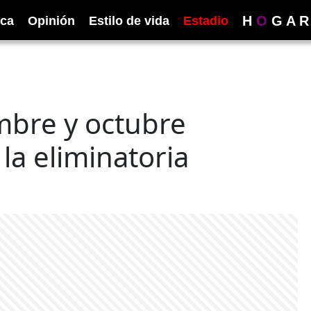
H
O
G
A
R
ica
Opinión
Estilo de vida
Estadio
embre y octubre
la eliminatoria