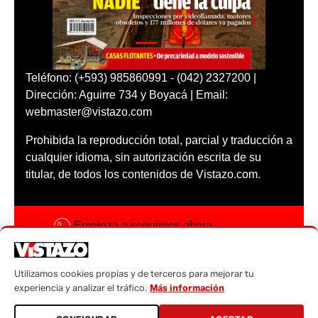
Teléfono: (+593) 985860991 - (042) 2327200 |
Dirección: Aguirre 734 y Boyacá | Email:
webmaster@vistazo.com
Prohibida la reproducción total, parcial y traducción a
cualquier idioma, sin autorización escrita de su
titular, de todos los contenidos de Vistazo.com.
Empieza a seguirnos ahora
Activar notificaciones
Utilizamos cookies propias y de terceros para mejorar tu
Código ética
experiencia y analizar el tráfico.
Más información
Sugerencias a: