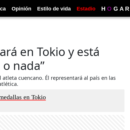
H
O
G
A
R
ica
Opinión
Estilo de vida
Estadio
rá en Tokio y está
o o nada”
atleta cuencano. Él representará al país en las
tlética.
 medallas en Tokio