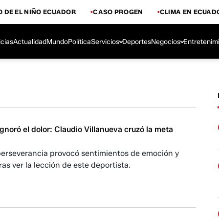
 DE EL NIÑO ECUADOR
CASO PROGEN
CLIMA EN ECUAD
icias
Actualidad
Mundo
Política
Servicios
Deportes
Negocios
Entretenim
gnoró el dolor: Claudio Villanueva cruzó la meta
perseverancia provocó sentimientos de emoción y
ras ver la lección de este deportista.