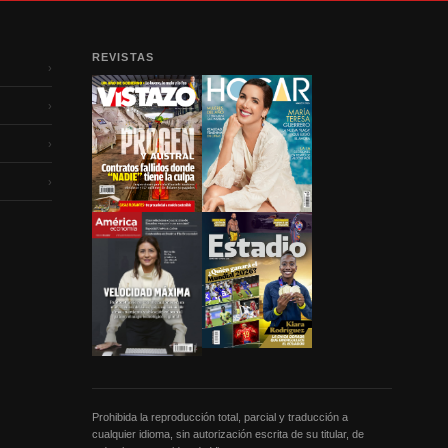
REVISTAS
›
›
›
›
Prohibida la reproducción total, parcial y traducción a
cualquier idioma, sin autorización escrita de su titular, de