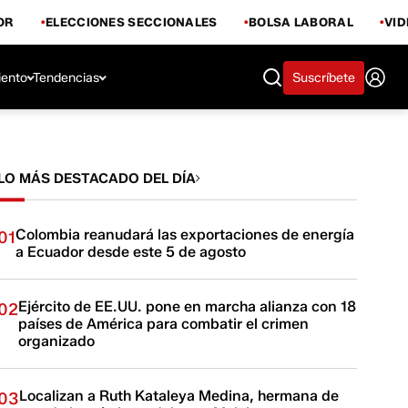
OR
ELECCIONES SECCIONALES
BOLSA LABORAL
VI
iento
Tendencias
Suscríbete
LO MÁS DESTACADO DEL DÍA
Colombia reanudará las exportaciones de energía
01
a Ecuador desde este 5 de agosto
Ejército de EE.UU. pone en marcha alianza con 18
02
países de América para combatir el crimen
organizado
Localizan a Ruth Kataleya Medina, hermana de
03