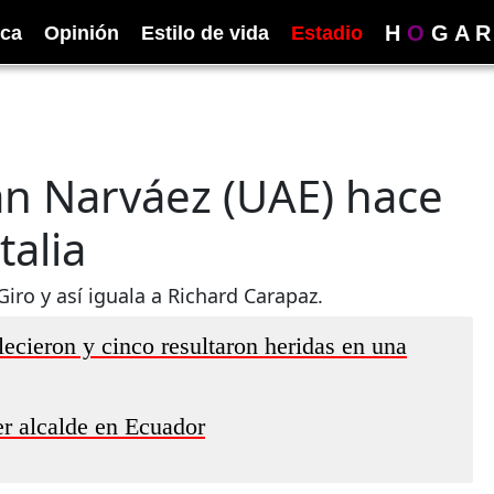
H
O
G
A
R
ica
Opinión
Estilo de vida
Estadio
an Narváez (UAE) hace
talia
Giro y así iguala a Richard Carapaz.
lecieron y cinco resultaron heridas en una
ser alcalde en Ecuador