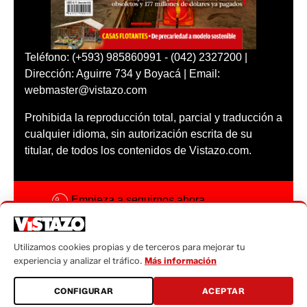
Teléfono: (+593) 985860991 - (042) 2327200 |
Dirección: Aguirre 734 y Boyacá | Email:
webmaster@vistazo.com
Prohibida la reproducción total, parcial y traducción a
cualquier idioma, sin autorización escrita de su
titular, de todos los contenidos de Vistazo.com.
Empieza a seguirnos ahora
Activar notificaciones
Utilizamos cookies propias y de terceros para mejorar tu
Código ética
experiencia y analizar el tráfico.
Más información
Sugerencias a:
CONFIGURAR
ACEPTAR
sugerencias@vistazo.com