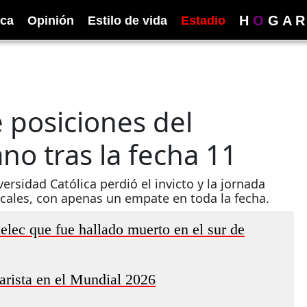
H
O
G
A
R
ica
Opinión
Estilo de vida
Estadio
 posiciones del
o tras la fecha 11
ersidad Católica perdió el invicto y la jornada
cales, con apenas un empate en toda la fecha.
lec que fue hallado muerto en el sur de
arista en el Mundial 2026