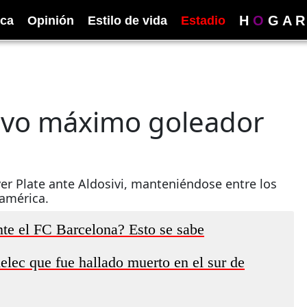
H
O
G
A
R
ica
Opinión
Estilo de vida
Estadio
tavo máximo goleador
er Plate ante Aldosivi, manteniéndose entre los
américa.
te el FC Barcelona? Esto se sabe
lec que fue hallado muerto en el sur de