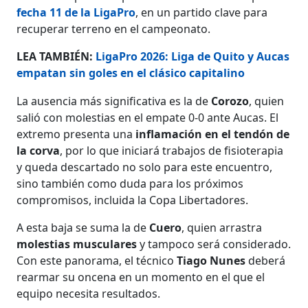
fecha 11 de la LigaPro
, en un partido clave para
recuperar terreno en el campeonato.
LEA TAMBIÉN:
LigaPro 2026: Liga de Quito y Aucas
empatan sin goles en el clásico capitalino
La ausencia más significativa es la de
Corozo
, quien
salió con molestias en el empate 0-0 ante Aucas. El
extremo presenta una
inflamación en el tendón de
la corva
, por lo que iniciará trabajos de fisioterapia
y queda descartado no solo para este encuentro,
sino también como duda para los próximos
compromisos, incluida la Copa Libertadores.
A esta baja se suma la de
Cuero
, quien arrastra
molestias musculares
y tampoco será considerado.
Con este panorama, el técnico
Tiago Nunes
deberá
rearmar su oncena en un momento en el que el
equipo necesita resultados.