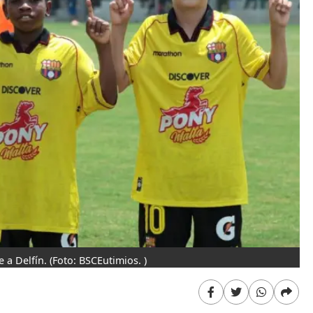
 a Delfín.
(Foto: BSCEutimios. )