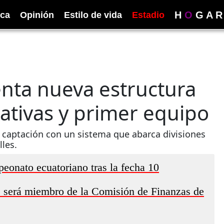
H
O
G
A
R
ica
Opinión
Estilo de vida
Estadio
nta nueva estructura
ativas y primer equipo
e captación con un sistema que abarca divisiones
lles.
eonato ecuatoriano tras la fecha 10
o, será miembro de la Comisión de Finanzas de