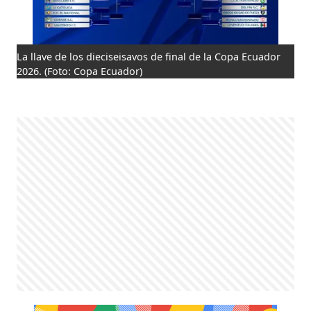
La llave de los dieciseisavos de final de la Copa Ecuador
2026.
(Foto: Copa Ecuador)