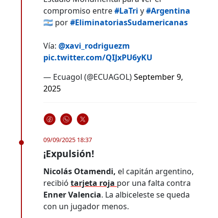
compromiso entre
#LaTri
y
#Argentina
🇦🇷 por
#EliminatoriasSudamericanas
Vía:
@xavi_rodriguezm
pic.twitter.com/QIJxPU6yKU
— Ecuagol (@ECUAGOL)
September 9,
2025
09/09/2025 18:37
¡Expulsión!
Nicolás Otamendi,
el capitán argentino,
recibió
tarjeta roja
por una falta contra
Enner Valencia
. La albiceleste se queda
con un jugador menos.