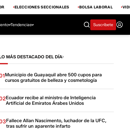
OR
ELECCIONES SECCIONALES
BOLSA LABORAL
VI
iento
Tendencias
Suscríbete
LO MÁS DESTACADO DEL DÍA
Municipio de Guayaquil abre 500 cupos para
01
cursos gratuitos de belleza y cosmetología
Ecuador recibe al ministro de Inteligencia
02
Artificial de Emiratos Árabes Unidos
Fallece Allan Nascimento, luchador de la UFC,
03
tras sufrir un aparente infarto