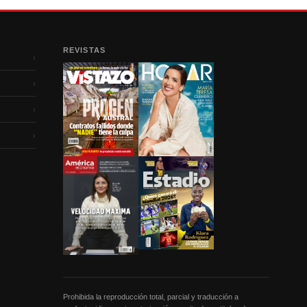
REVISTAS
›
›
›
›
Prohibida la reproducción total, parcial y traducción a