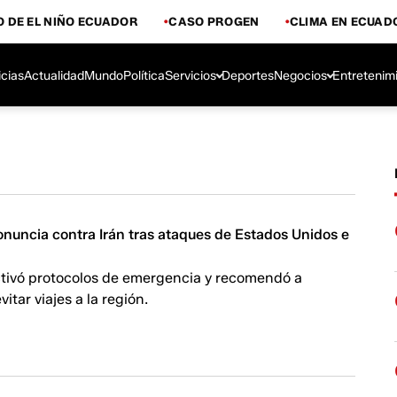
 DE EL NIÑO ECUADOR
CASO PROGEN
CLIMA EN ECUAD
icias
Actualidad
Mundo
Política
Servicios
Deportes
Negocios
Entretenim
onuncia contra Irán tras ataques de Estados Unidos e
ctivó protocolos de emergencia y recomendó a
itar viajes a la región.