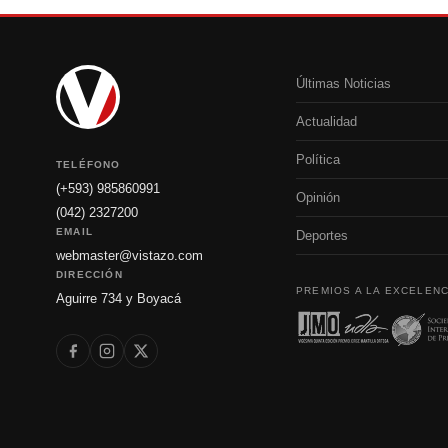
Últimas Noticias
Actualidad
Política
TELÉFONO
(+593) 985860991
Opinión
(042) 2327200
EMAIL
Deportes
webmaster@vistazo.com
DIRECCIÓN
PREMIOS A LA EXCELENC
Aguirre 734 y Boyacá