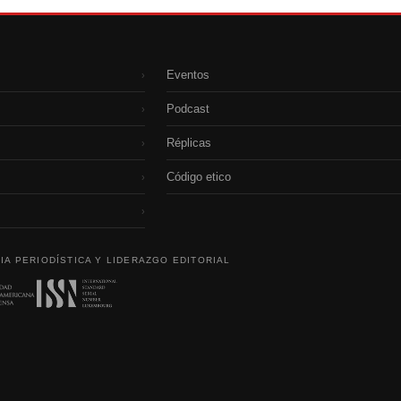
Eventos
›
Podcast
›
Réplicas
›
Código etico
›
›
IA PERIODÍSTICA Y LIDERAZGO EDITORIAL