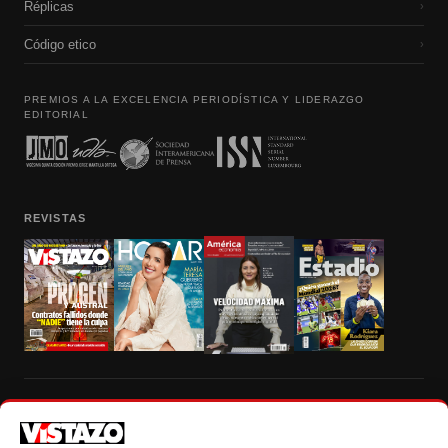
Réplicas
›
Código etico
›
PREMIOS A LA EXCELENCIA PERIODÍSTICA Y LIDERAZGO
EDITORIAL
REVISTAS
Prohibida la reproducción total, parcial y traducción a cualquier idioma, sin
autorización escrita de su titular, de todos los contenidos de Vistazo.com.