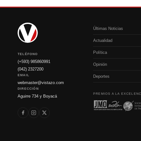
Últimas Noticias
Actualidad
Política
TELÉFONO
(+593) 985860991
Opinión
(042) 2327200
EMAIL
Deportes
webmaster@vistazo.com
DIRECCIÓN
PREMIOS A LA EXCELENC
Aguirre 734 y Boyacá