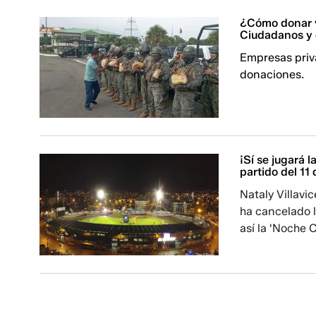
¿Cómo donar v
Ciudadanos y
Empresas priva
donaciones.
¡Sí se jugará 
partido del 11
Nataly Villavi
ha cancelado l
así la 'Noche 