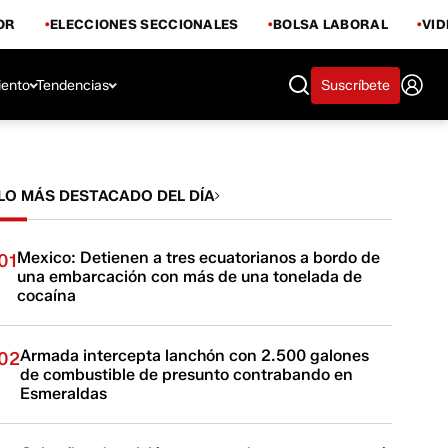
OR
ELECCIONES SECCIONALES
BOLSA LABORAL
VI
iento
Tendencias
Suscríbete
LO MÁS DESTACADO DEL DÍA
Mexico: Detienen a tres ecuatorianos a bordo de
01
una embarcación con más de una tonelada de
cocaína
Armada intercepta lanchón con 2.500 galones
02
de combustible de presunto contrabando en
Esmeraldas