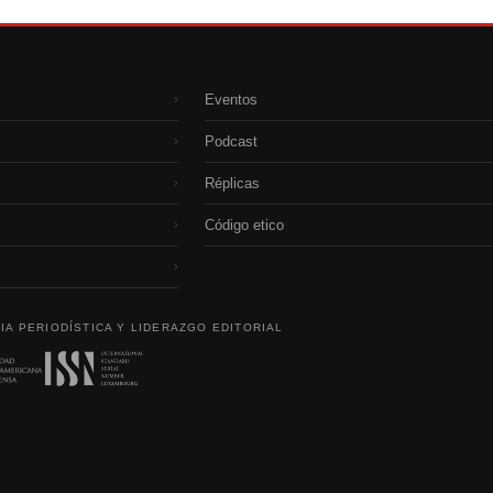
Eventos
›
Podcast
›
Réplicas
›
Código etico
›
›
IA PERIODÍSTICA Y LIDERAZGO EDITORIAL