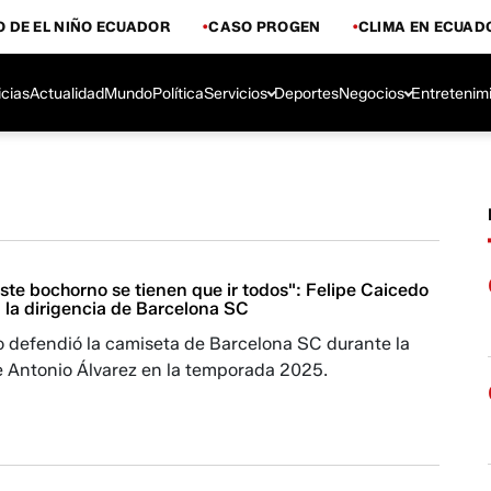
 DE EL NIÑO ECUADOR
CASO PROGEN
CLIMA EN ECUAD
icias
Actualidad
Mundo
Política
Servicios
Deportes
Negocios
Entretenim
te bochorno se tienen que ir todos": Felipe Caicedo
 la dirigencia de Barcelona SC
o defendió la camiseta de Barcelona SC durante la
e Antonio Álvarez en la temporada 2025.