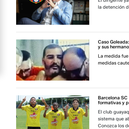
El dirigente y
la detención de
Caso Goleada:
y sus herman
La medida fue 
medidas cautel
Barcelona SC 
formativas y 
El club guayaq
sistema que ab
Conozca los de