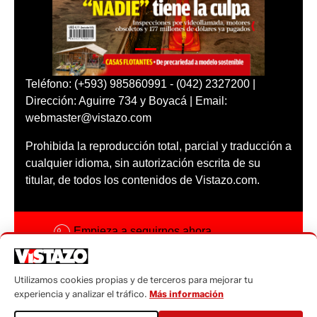
Teléfono: (+593) 985860991 - (042) 2327200 |
Dirección: Aguirre 734 y Boyacá | Email:
webmaster@vistazo.com
Prohibida la reproducción total, parcial y traducción a
cualquier idioma, sin autorización escrita de su
titular, de todos los contenidos de Vistazo.com.
Empieza a seguirnos ahora
Activar notificaciones
Utilizamos cookies propias y de terceros para mejorar tu
Código ética
experiencia y analizar el tráfico.
Más información
Sugerencias a: