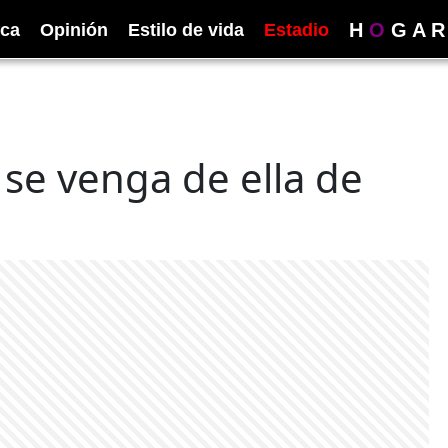
H
O
G
A
R
ica
Opinión
Estilo de vida
Estadio
 se venga de ella de